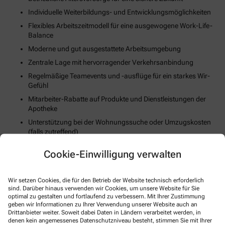
Individuelle Weiterbildungs- und Entwicklungsmöglichkeiten
Flexibles Arbeitszeitmodell für eine ausgewogene Work-Life-
Balance
Moderne und gut ausgestattete Arbeitsumgebung
Zentrale Lage mit hervorragender Verkehrsanbindung
Regelmäßige Teamevents und -ausflüge für ein starkes Wir-
Gefühl
Mitarbeiter-Rabatte auf Produkte und Dienstleistungen der
Apotheke
Unterstützung bei der Wohnungssuche oder Umzugskosten
(falls zutreffend)
Fortschrittliche Digitalisierungs- und Technologiestrategie
Cookie-Einwilligung verwalten
Gesundheits- und Fitnessangebote zur Stärkung des
körperlichen Wohlbefindens
Wir setzen Cookies, die für den Betrieb der Website technisch erforderlich
sind. Darüber hinaus verwenden wir Cookies, um unsere Website für Sie
So können Sie sich bewerben
optimal zu gestalten und fortlaufend zu verbessern. Mit Ihrer Zustimmung
geben wir Informationen zu Ihrer Verwendung unserer Website auch an
Drittanbieter weiter. Soweit dabei Daten in Ländern verarbeitet werden, in
E-Mail
denen kein angemessenes Datenschutzniveau besteht, stimmen Sie mit Ihrer