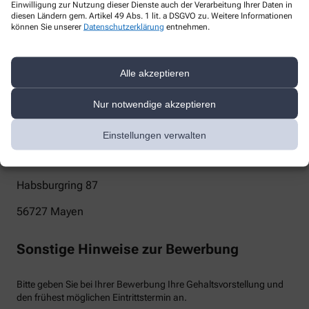
Einwilligung zur Nutzung dieser Dienste auch der Verarbeitung Ihrer Daten in
diesen Ländern gem. Artikel 49 Abs. 1 lit. a DSGVO zu. Weitere Informationen
info@apotheke-am-ring-mayen.de
können Sie unserer
Datenschutzerklärung
entnehmen.
Telefon
+49-2651 7425
Alle akzeptieren
Post
Nur notwendige akzeptieren
Apotheke am Ring
Einstellungen verwalten
Rita Henrich-Winnen
Habsburgring 87
56727
Mayen
Sonstige Hinweise zur Bewerbung
Bitte geben Sie bei Ihrer Bewerbung Ihre Gehaltsvorstellung und
den frühest möglichen Eintrittstermin an.